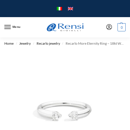
Menu
0
Home
Jewelry
Recarlo jewelry
Recarlo More Eternity Ring – 18kt White Gold – Diamonds
/
/
/