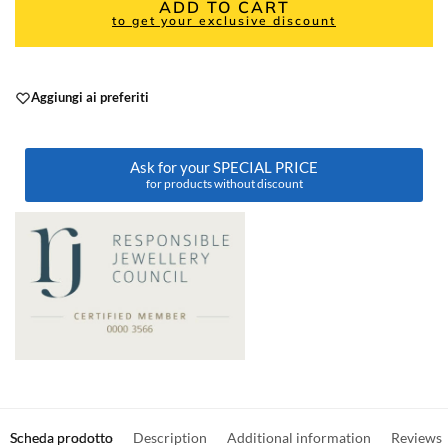
ADD TO CART
to get your exclusive discount
Aggiungi ai preferiti
Ask for your SPECIAL PRICE
for products without discount
Scheda prodotto
Description
Additional information
Reviews