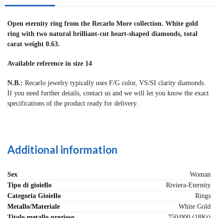
Open eternity ring from the Recarlo More collection. White gold
ring with two natural brilliant-cut heart-shaped diamonds, total
carat weight 0.63.
Available reference in size 14
N.B.:
Recarlo jewelry typically uses F/G color, VS/SI clarity diamonds.
If you need further details, contact us and we will let you know the exact
specifications of the product ready for delivery.
Additional information
Sex
Woman
Tipo di gioiello
Riviera-Eternity
Categoria Gioiello
Rings
Metallo/Materiale
White Gold
Titolo metallo prezioso
750/000 (18Kt)