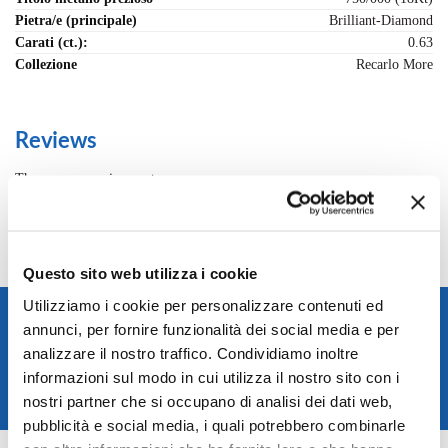
Pietra/e (principale)
Brilliant-Diamond
Carati (ct.):
0.63
Collezione
Recarlo More
Reviews
There are no reviews yet.
Only logged in customers who have purchased this product may leave a
review.
Questo sito web utilizza i cookie
Utilizziamo i cookie per personalizzare contenuti ed
Spedizione rapida in 24/48h
annunci, per fornire funzionalità dei social media e per
Reso gratuito entro 14 giorni
analizzare il nostro traffico. Condividiamo inoltre
Pagamenti sicuri
informazioni sul modo in cui utilizza il nostro sito con i
nostri partner che si occupano di analisi dei dati web,
Assistenza clienti
pubblicità e social media, i quali potrebbero combinarle
SKU:
R86FN010/063-14