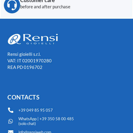
before and after purchase
Rensi gioielli s.r.l.
VAT: IT 02001970280
REA PD 0196702
CONTACTS
+39 049 85 95 057
WhatsApp | +39 350 58 00 485
(solo chat)
info@rensiweb.com