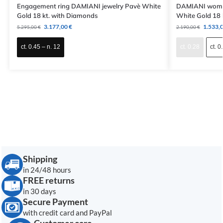
Engagement ring DAMIANI jewelry Pavè White
DAMIANI women’
Gold 18 kt. with Diamonds
White Gold 18 
3.177,00
€
1.533,
5.295,00
€
2.190,00
€
ct. 0.45 – n. 12
ct. 0.28
ct. 0
Shipping
in 24/48 hours
FREE returns
in 30 days
Secure Payment
with credit card and PayPal
Customer care