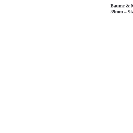
Baume & Me
39mm – Stai