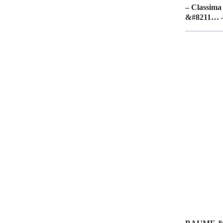
– Classima
&#8211… –