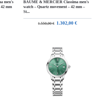
a men's
BAUME & MERCIER Classima men's
– 42 mm
watch – Quartz movement – 42 mm –
St...
1.302,00
€
1.550,00
€