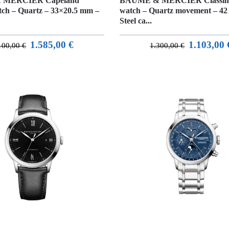
 MERCIER Capeland
BAUME & MERCIER Classim
ch – Quartz – 33×20.5 mm –
watch – Quartz movement – 4
Steel ca...
1.585,00
€
1.103,00
100,00
€
1.300,00
€