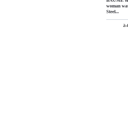
BAUME &
woman wat
Steel...
2.