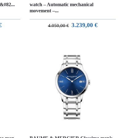
&#82...
watch – Automatic mechanical
movement –...
€
3.239,00
€
4.050,00
€