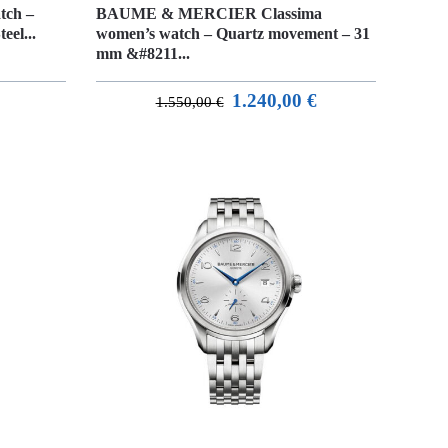
tch –
BAUME & MERCIER Classima
eel...
women’s watch – Quartz movement – 31
mm &#8211...
1.240,00
€
1.550,00
€