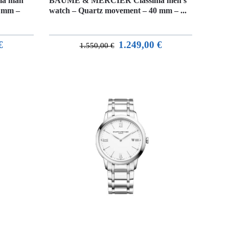
a man
BAUME & MERCIER Classima men’s
2 mm –
watch – Quartz movement – 40 mm – ...
€
1.249,00
€
1.550,00
€