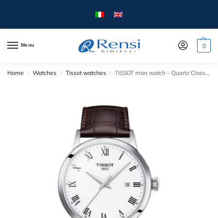
Menu
0
Home
Watches
Tissot watches
TISSOT man watch – Quartz Classic Dream collection – 42 mm – Steel case Leather strap – White dial
/
/
/