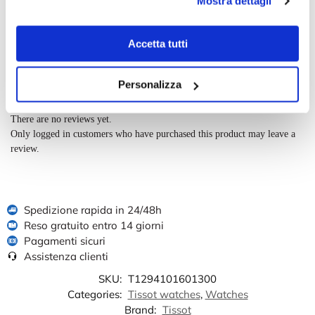
Mostra dettagli
Range cassa - mm
41-45
Peso orologio - g.
56
Scegli il colore preferito
Beige, Black, White
Accetta tutti
Personalizza
Reviews
There are no reviews yet.
Only logged in customers who have purchased this product may leave a
review.
Spedizione rapida in 24/48h
Reso gratuito entro 14 giorni
Pagamenti sicuri
Assistenza clienti
SKU:
T1294101601300
Categories:
Tissot watches
,
Watches
Brand:
Tissot