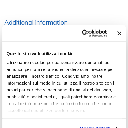
Additional information
Sex
Man
Choose the color
White
Genere
Only Time
Questo sito web utilizza i cookie
Movimento
Quartz with battery
Utilizziamo i cookie per personalizzare contenuti ed
Cassa (materiale)
Stainless Steel
Strap (material)
Leather
annunci, per fornire funzionalità dei social media e per
Clock face
White
analizzare il nostro traffico. Condividiamo inoltre
Vetro
Sapphire antiglare
informazioni sul modo in cui utilizza il nostro sito con i
Resistenza Acqua
5 bar/50m
nostri partner che si occupano di analisi dei dati web,
Fondo cassa
Bottom pressure
pubblicità e social media, i quali potrebbero combinarle
Corona di regolazione
Pressure
con altre informazioni che ha fornito loro o che hanno
Chiusura cinturino
Classic buckle
raccolto dal suo utilizzo dei loro servizi.
Forma della cassa
Round
Misura Cassa - mm.
42
Spessore Cassa - mm.
8