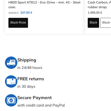
H800 Sport AT812 – Eco-Drive – mm. 43 – Steel
Cash Carbon, Au
case.
rubber strap.
337,00
€
1.095,00
€
418,00
€
Black-Rose
Black
Black
Shipping
in 24/48 hours
FREE returns
in 30 days
Secure Payment
with credit card and PayPal