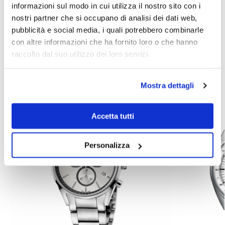
Assistenza clienti
informazioni sul modo in cui utilizza il nostro sito con i
SKU:
L36364766
nostri partner che si occupano di analisi dei dati web,
Categories:
Longines watches
,
Outlet Watches
,
Watches
pubblicità e social media, i quali potrebbero combinarle
Brand:
Longines
con altre informazioni che ha fornito loro o che hanno
raccolto dal suo utilizzo dei loro servizi.
Related products
Mostra dettagli
Accetta tutti
Personalizza