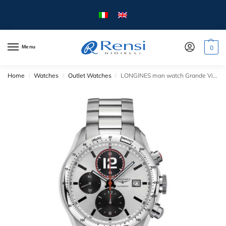
Menu
0
Home
Watches
Outlet Watches
LONGINES man watch Grande Vitesse Collection Chrono Mechanical Automatic L3636 – mm.42 – Steel case and strap.
/
/
/