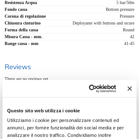
Resistenza Acqua
5 bar/50m
Fondo cassa
Bottom pressure
Corona di regolazione
Pressure
Chiusura cinturino
Deployante with buttons and sicure
Forma della cassa
Round
Misura Cassa - mm.
42
Range cassa - mm
41-45
Reviews
There are no reviews yet.
Only logged in customers who have purchased this product may leave a
review.
Questo sito web utilizza i cookie
Spedizione rapida in 24/48h
Utilizziamo i cookie per personalizzare contenuti ed
Reso gratuito entro 14 giorni
annunci, per fornire funzionalità dei social media e per
Pagamenti sicuri
analizzare il nostro traffico. Condividiamo inoltre