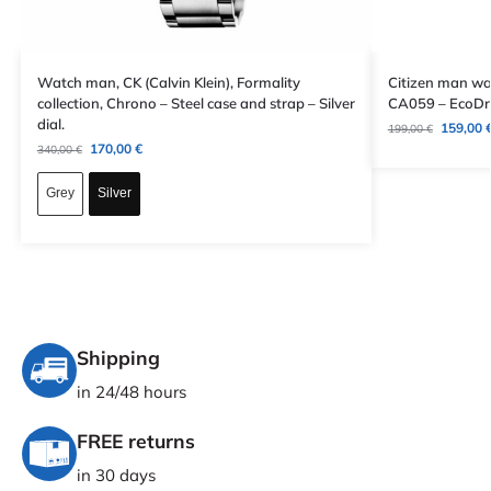
Watch man, CK (Calvin Klein), Formality
Citizen man wa
collection, Chrono – Steel case and strap – Silver
CA059 – EcoDriv
dial.
159,00
199,00
€
170,00
€
340,00
€
Grey
Silver
Shipping
in 24/48 hours
FREE returns
in 30 days