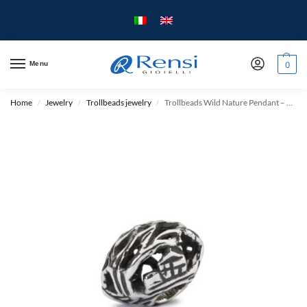
Menu
0
Home
Jewelry
Trollbeads jewelry
Trollbeads Wild Nature Pendant – Silver
/
/
/