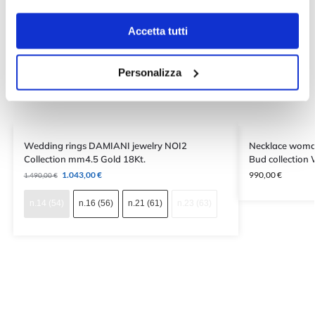
Accetta tutti
Personalizza
Wedding rings DAMIANI jewelry NOI2
Necklace woman
Collection mm4.5 Gold 18Kt.
Bud collection
1.043,00
€
990,00
€
1.490,00
€
n.14 (54)
n.16 (56)
n.21 (61)
n.23 (63)