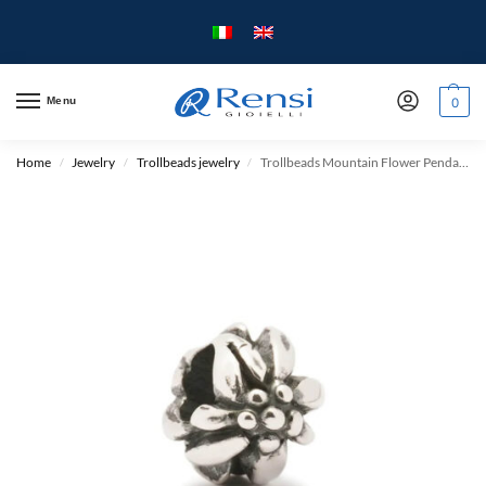
Menu
0
Home
Jewelry
Trollbeads jewelry
Trollbeads Mountain Flower Pendant – Silver
/
/
/