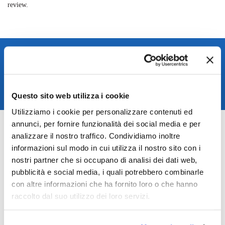
review.
Spedizione rapida in 24/48h
Reso gratuito entro 14 giorni
Pagamenti sicuri
Questo sito web utilizza i cookie
Assistenza clienti
Utilizziamo i cookie per personalizzare contenuti ed
SKU:
TAGBE-10012
annunci, per fornire funzionalità dei social media e per
Categories:
Jewelry
,
Trollbeads jewelry
analizzare il nostro traffico. Condividiamo inoltre
informazioni sul modo in cui utilizza il nostro sito con i
Related products
nostri partner che si occupano di analisi dei dati web,
pubblicità e social media, i quali potrebbero combinarle
con altre informazioni che ha fornito loro o che hanno
raccolto dal suo utilizzo dei loro servizi.