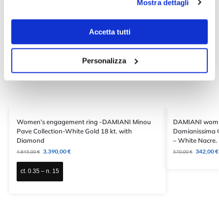
Mostra dettagli
Accetta tutti
Personalizza
Women’s engagement ring -DAMIANI Minou
DAMIANI women
Pave Collection-White Gold 18 kt. with
Damianissima Co
Diamond
– White Nacre.
3.390,00
€
342,00
€
4.845,00
€
570,00
€
ct. 0.35 – n. 15