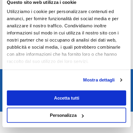
Resistenza Acqua
3 bar/30m
Questo sito web utilizza i cookie
Forma della cassa
Rotonda
Utilizziamo i cookie per personalizzare contenuti ed
Fondo cassa
Fondo a Pressione
annunci, per fornire funzionalità dei social media e per
Corona di regolazione
A pressione
analizzare il nostro traffico. Condividiamo inoltre
Chiusura cinturino
Fibbia classica
informazioni sul modo in cui utilizza il nostro sito con i
Misura Cassa - mm.
43
Spessore Cassa - mm.
7
nostri partner che si occupano di analisi dei dati web,
Range cassa - mm
41-45
pubblicità e social media, i quali potrebbero combinarle
Peso orologio - g.
58
con altre informazioni che ha fornito loro o che hanno
Collezione
City
raccolto dal suo utilizzo dei loro servizi.
Spedizione rapida in 24/48h
Mostra dettagli
Reso gratuito entro 14 giorni
Pagamenti sicuri
Accetta tutti
Assistenza clienti
COD:
XXXK2G21107
Personalizza
Categoria:
Prodotti non disponibili