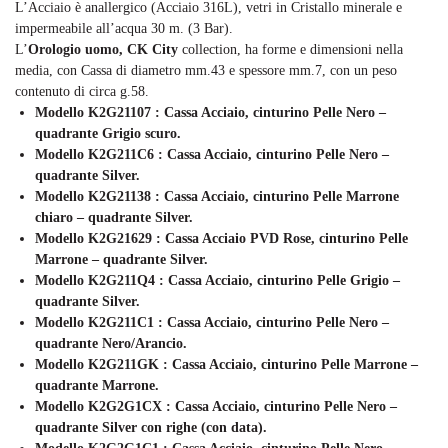
L’Acciaio è anallergico (Acciaio 316L), vetri in Cristallo minerale e
impermeabile all’acqua 30 m. (3 Bar).
L’
Orologio uomo, CK City
collection, ha forme e dimensioni nella
media, con Cassa di diametro mm.43 e spessore mm.7, con un peso
contenuto di circa g.58.
Modello K2G21107 : Cassa Acciaio, cinturino Pelle Nero –
quadrante Grigio scuro.
Modello K2G211C6 : Cassa Acciaio, cinturino Pelle Nero –
quadrante Silver.
Modello K2G21138 : Cassa Acciaio, cinturino Pelle Marrone
chiaro – quadrante Silver.
Modello K2G21629 : Cassa Acciaio PVD Rose, cinturino Pelle
Marrone – quadrante Silver.
Modello K2G211Q4 : Cassa Acciaio, cinturino Pelle Grigio –
quadrante Silver.
Modello K2G211C1 : Cassa Acciaio, cinturino Pelle Nero –
quadrante Nero/Arancio.
Modello K2G211GK : Cassa Acciaio, cinturino Pelle Marrone –
quadrante Marrone.
Modello K2G2G1CX : Cassa Acciaio, cinturino Pelle Nero –
quadrante Silver con righe
(con data)
.