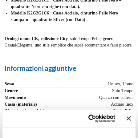
Modello K2
G2G1C1
: Cassa Acciaio, cinturino Pelle Nero –
quadrante Nero con righe (con data).
Modello K2G2G1C6 : Cassa Acciaio, cinturino Pelle Nero
stampato – quadrante SIlver (con Data)
.
Orologi uomo CK, collezione City
, solo Tempo Pelle, genere
Casual/Elegante, uno stile semplice che saprà accontentare e farsi piacere.
Informazioni aggiuntive
Sesso
Unisex, Uomo
Genere
Solo Tempo
Movimento
Quarzo con batteria
Cassa (materiale)
Acciaio Inox
Cinturino (materiale)
Cuoio-Pelle
Misura Polso, max - cm.
19.5
Quadrante
Nero
Vetro
Cristallo minerale