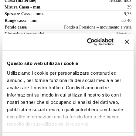
Cassa (materiale)
Acciaio Inox
Misura Cassa - mm.
39
Spessore Cassa - mm.
9,75
Range cassa - mm
36-40
Fondo cassa
Fondo a Pressione – movimento a vista
Cinturino (materiale)
Sintetico
Chiusura cinturino
Fibbia classica
Peso orologio - g.
58.00
Questo sito web utilizza i cookie
Recensioni
Utilizziamo i cookie per personalizzare contenuti ed
annunci, per fornire funzionalità dei social media e per
Ancora non ci sono recensioni.
analizzare il nostro traffico. Condividiamo inoltre
Solamente clienti che hanno effettuato l'accesso ed hanno acquistato
informazioni sul modo in cui utilizza il nostro sito con i
questo prodotto possono lasciare una recensione.
nostri partner che si occupano di analisi dei dati web,
pubblicità e social media, i quali potrebbero combinarle
con altre informazioni che ha fornito loro o che hanno
raccolto dal suo utilizzo dei loro servizi.
Informazioni tecniche