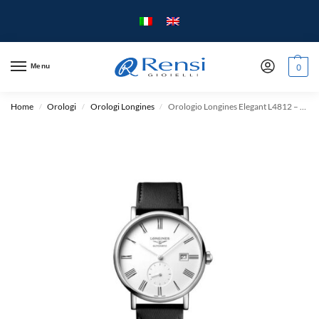
Menu
0
Home
Orologi
Orologi Longines
Orologio Longines Elegant L4812 – cassa Acciaio 39mm – cinturino Sintetico
/
/
/