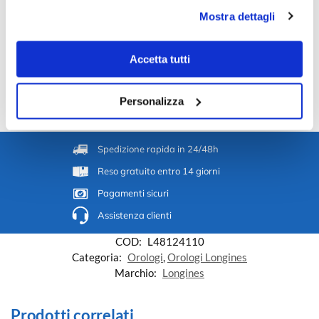
Guida batterie per orologi
Mostra dettagli
Accetta tutti
Guida resistenza all'acqua
Personalizza
Spedizione rapida in 24/48h
Reso gratuito entro 14 giorni
Pagamenti sicuri
Assistenza clienti
COD:
L48124110
Categoria:
Orologi
,
Orologi Longines
Marchio:
Longines
Prodotti correlati