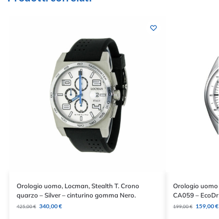
Orologio uomo, Locman, Stealth T. Crono
Orologio uomo 
quarzo – Silver – cinturino gomma Nero.
CA059 – EcoDriv
340,00
€
159,00
€
425,00
€
199,00
€