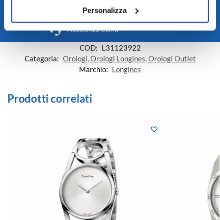
Personalizza
Pagamenti sicuri
Assistenza clienti
COD:
L31123922
Categoria:
Orologi
,
Orologi Longines
,
Orologi Outlet
Marchio:
Longines
Prodotti correlati