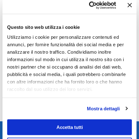
Ancora non ci sono recensioni.
Solamente clienti che hanno effettuato l'accesso ed hanno acquistato
questo prodotto possono lasciare una recensione.
Questo sito web utilizza i cookie
Utilizziamo i cookie per personalizzare contenuti ed
annunci, per fornire funzionalità dei social media e per
analizzare il nostro traffico. Condividiamo inoltre
Informazioni tecniche
informazioni sul modo in cui utilizza il nostro sito con i
nostri partner che si occupano di analisi dei dati web,
Guida batterie per orologi
pubblicità e social media, i quali potrebbero combinarle
con altre informazioni che ha fornito loro o che hanno
raccolto dal suo utilizzo dei loro servizi.
Guida resistenza all'acqua
Mostra dettagli
Accetta tutti
Spedizione rapida in 24/48h
Reso gratuito entro 14 giorni