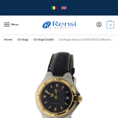
Menu
0
Home
Orologi
Orologi Outlet
Orologio donna LONGINES Collezione Lady quarzo L3112 – solo Tempo – mm.28 – cassa Acciaio Bicolor cinturino Cuoio.
/
/
/