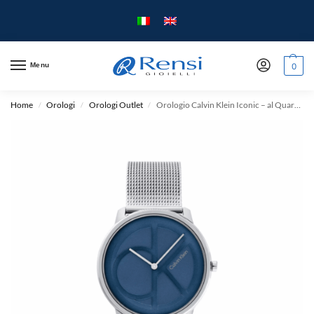
Menu
0
Home
Orologi
Orologi Outlet
Orologio Calvin Klein Iconic – al Quarzo – 40mm – Acciaio
/
/
/