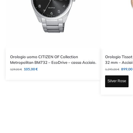
Orologio uomo CITIZEN OF Collection
Orologio Tisso
Metropolitan BM732 – EcoDrive – cassa Acciaio.
32 mm – Acciai
105,00
€
899,00
129,00
€
1.295,00
€
Silver Rose