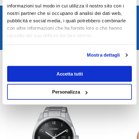
informazioni sul modo in cui utilizza il nostro sito con i
nostri partner che si occupano di analisi dei dati web,
Spedizione rapida in 24/48h
pubblicità e social media, i quali potrebbero combinarle
Reso gratuito entro 14 giorni
con altre informazioni che ha fornito loro o che hanno
Pagamenti sicuri
raccolto dal suo utilizzo dei loro servizi.
Assistenza clienti
COD:
25200031
Mostra dettagli
Categoria:
Orologi
,
Orologi Calvin Klein
,
Orologi Outlet
Accetta tutti
Prodotti correlati
Personalizza