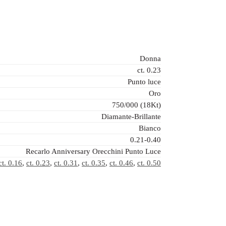
Donna
ct. 0.23
Punto luce
Oro
750/000 (18Kt)
Diamante-Brillante
Bianco
0.21-0.40
Recarlo Anniversary Orecchini Punto Luce
ct. 0.16
,
ct. 0.23
,
ct. 0.31
,
ct. 0.35
,
ct. 0.46
,
ct. 0.50