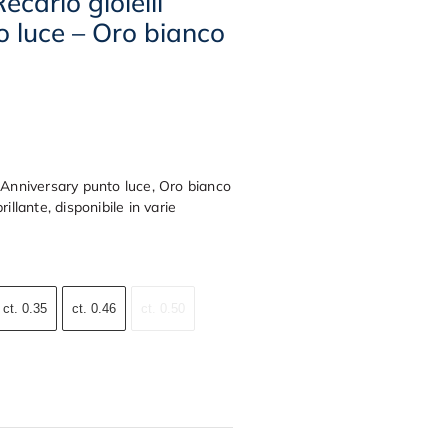
carlo gioielli
 luce – Oro bianco
, Anniversary punto luce, Oro bianco
illante, disponibile in varie
ct. 0.35
ct. 0.46
ct. 0.50