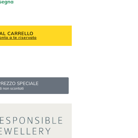
nsegna
AL CARRELLO
onto a te riservato
o PREZZO SPECIALE
ti non scontati