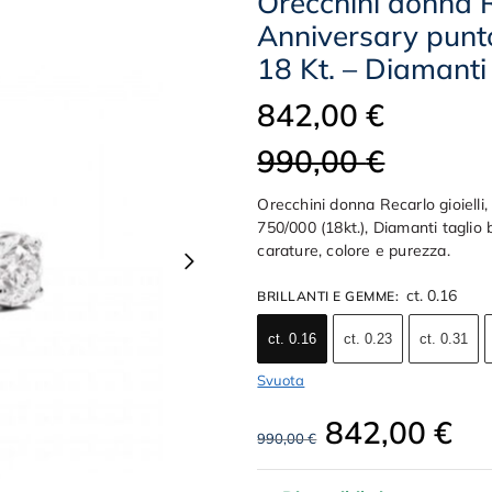
Orecchini donna Re
Anniversary punto
18 Kt. – Diamanti
842,00
€
990,00
€
Orecchini donna Recarlo gioielli
750/000 (18kt.), Diamanti taglio br
carature, colore e purezza.
ct. 0.16
BRILLANTI E GEMME
:
ct. 0.16
ct. 0.23
ct. 0.31
Svuota
842,00
€
990,00
€