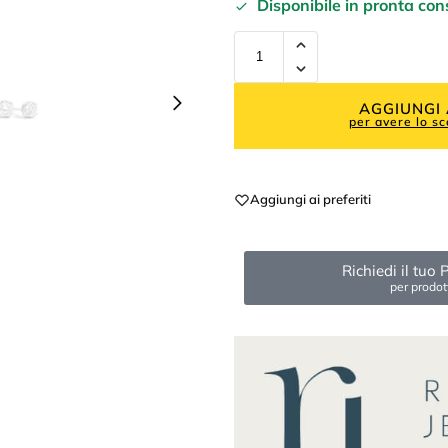
Disponibile in pronta co
AGGIUNGI 
per avere lo sc
Aggiungi ai preferiti
Richiedi il tu
per prodot