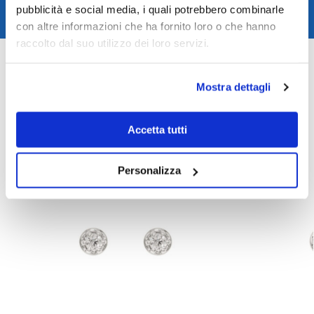
pubblicità e social media, i quali potrebbero combinarle
Assistenza clienti
con altre informazioni che ha fornito loro o che hanno
raccolto dal suo utilizzo dei loro servizi.
COD:
TAGBE-00255
Categoria:
Gioielli
,
Gioielli Trollbeads
Mostra dettagli
Prodotti correlati
Accetta tutti
Personalizza