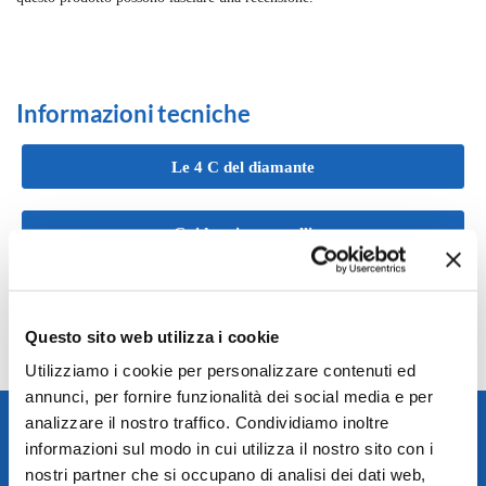
Informazioni tecniche
Le 4 C del diamante
Guida misure anelli
Guida colori diamante
Questo sito web utilizza i cookie
Utilizziamo i cookie per personalizzare contenuti ed
annunci, per fornire funzionalità dei social media e per
Spedizione rapida in 24/48h
analizzare il nostro traffico. Condividiamo inoltre
informazioni sul modo in cui utilizza il nostro sito con i
Reso gratuito entro 14 giorni
nostri partner che si occupano di analisi dei dati web,
Pagamenti sicuri