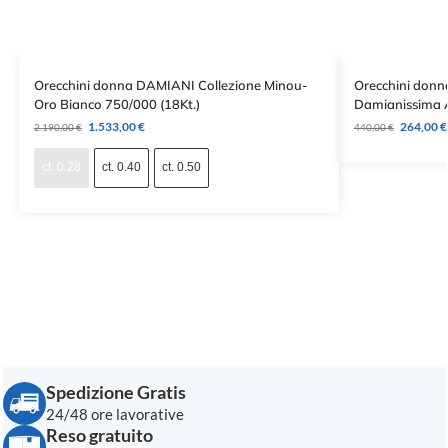
Orecchini donna DAMIANI Collezione Minou-
Orecchini donn
Oro Bianco 750/000 (18Kt.)
Damianissima 
1.533,00
€
264,00
€
2.190,00
€
440,00
€
ct. 0.28
ct. 0.40
ct. 0.50
Spedizione Gratis
24/48 ore lavorative
Reso gratuito