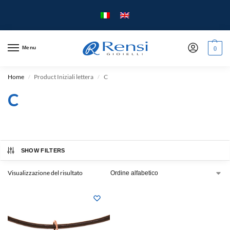
Menu
0
Home
Product Iniziali lettera
C
/
/
C
SHOW FILTERS
Visualizzazione del risultato