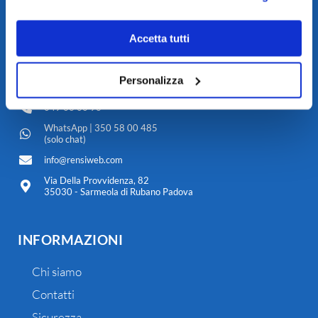
Cod.Fisc. / P.IVA: IT 02001970280
REA PD 0196702
Accetta tutti
CONTATTI
Personalizza
049 63 00 93
WhatsApp | 350 58 00 485
(solo chat)
info@rensiweb.com
Via Della Provvidenza, 82
35030 - Sarmeola di Rubano Padova
INFORMAZIONI
Chi siamo
Contatti
Sicurezza