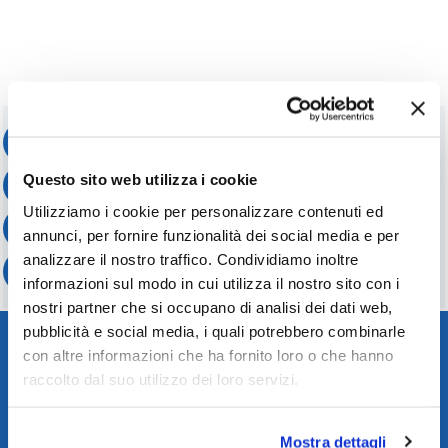
Spedizione Gratis
24/48 ore lavorative
Reso gratuito
Questo sito web utilizza i cookie
entro 30 giorni
Utilizziamo i cookie per personalizzare contenuti ed
Pagamenti sicuri
annunci, per fornire funzionalità dei social media e per
con carta di credito o Paypal
Assistenza Clienti
analizzare il nostro traffico. Condividiamo inoltre
durante e dopo l'acquisto
informazioni sul modo in cui utilizza il nostro sito con i
nostri partner che si occupano di analisi dei dati web,
pubblicità e social media, i quali potrebbero combinarle
con altre informazioni che ha fornito loro o che hanno
raccolto dal suo utilizzo dei loro servizi.
Rensi gioielli s.r.l.
Mostra dettagli