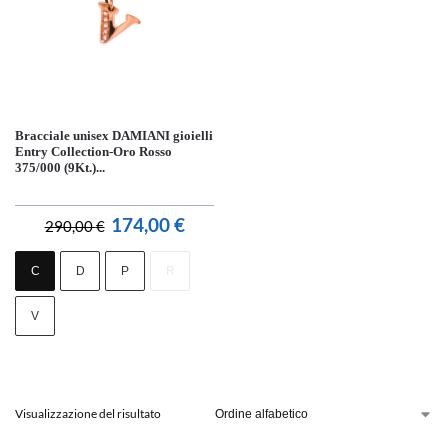
Bracciale unisex DAMIANI gioielli
Entry Collection-Oro Rosso
375/000 (9Kt.)...
174,00
€
290,00
€
C
D
P
R
V
Visualizzazione del risultato