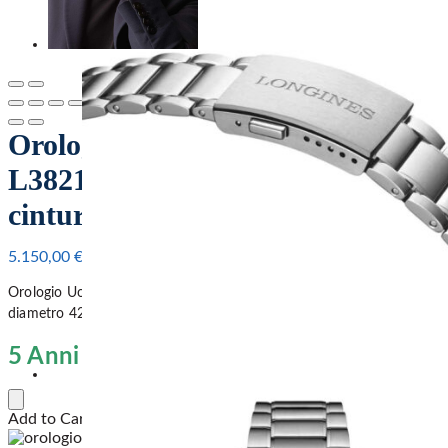
Orologio Longines Spirit Flyback
L3821 – cassa Acciaio – 42mm –
cinturino Acciaio
5.150,00
€
Orologio Uomo Longines Spirit Flyback L3821 con cassa Acciaio
diametro 42mm e cinturino Acciaio.
5 Anni di GARANZIA Ufficiale
Add to Cart