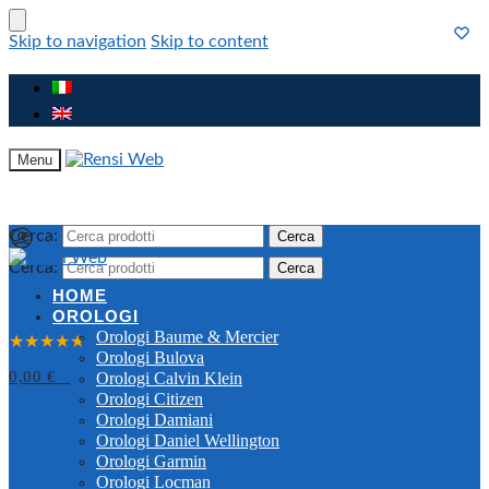
Skip to navigation
Skip to content
Menu
Cerca:
Cerca
Cerca:
Cerca
HOME
OROLOGI
4,9
Orologi Baume & Mercier
★★★★★
Orologi Bulova
500+ recensioni
0,00
€
0
Orologi Calvin Klein
Orologi Citizen
Orologi Damiani
Orologi Daniel Wellington
Orologi Garmin
Orologi Locman