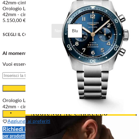
Orologio Longines Spirit Flyback L3821 - cassa Acciaio -
42mm - cinturino Acciaio
5.150,00
€
Nero
Blu
Nero
SCEGLI IL COLORE
:
Svuota
Al momento non disponibile
Vuoi essere avvisato quando il prodotto torna disponibile?
Avvisami
Orologio Longines Spirit Flyback L3821 - cassa Acciaio -
42mm - cinturino Acciaio quantità
AGGIUNGI AL CARRELLO
Aggiungi ai preferiti
Richiedi il tuo PREZZO SPECIALE
per prodotti non scontati