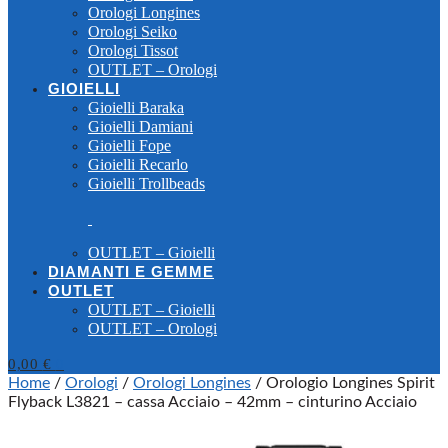
Orologi Longines
Orologi Seiko
Orologi Tissot
OUTLET – Orologi
GIOIELLI
Gioielli Baraka
Gioielli Damiani
Gioielli Fope
Gioielli Recarlo
Gioielli Trollbeads
OUTLET – Gioielli
DIAMANTI E GEMME
OUTLET
OUTLET – Gioielli
OUTLET – Orologi
0,00
€
0
Home
/
Orologi
/
Orologi Longines
/
Orologio Longines Spirit
Flyback L3821 – cassa Acciaio – 42mm – cinturino Acciaio