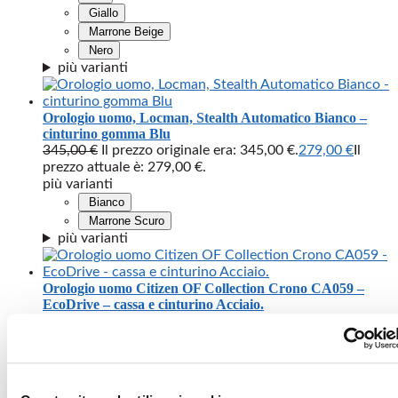
Giallo
Marrone Beige
Nero
più varianti
Orologio uomo, Locman, Stealth Automatico Bianco –
cinturino gomma Blu
345,00
€
Il prezzo originale era: 345,00 €.
279,00
€
Il
prezzo attuale è: 279,00 €.
più varianti
Bianco
Marrone Scuro
più varianti
Orologio uomo Citizen OF Collection Crono CA059 –
EcoDrive – cassa e cinturino Acciaio.
199,00
€
Il prezzo originale era: 199,00 €.
159,00
€
Il
prezzo attuale è: 159,00 €.