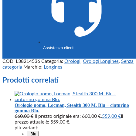
Assistenza clienti
COD:
L38214536
Categoria:
Orologi
,
Orologi Longines
,
Senza
categoria
Marchio:
Longines
Prodotti correlati
Orologio uomo, Locman, Stealth 300 M. Blu – cinturino
gomma Blu.
660,00
€
Il prezzo originale era: 660,00 €.
559,00
€
Il
prezzo attuale è: 559,00 €.
più varianti
Blu