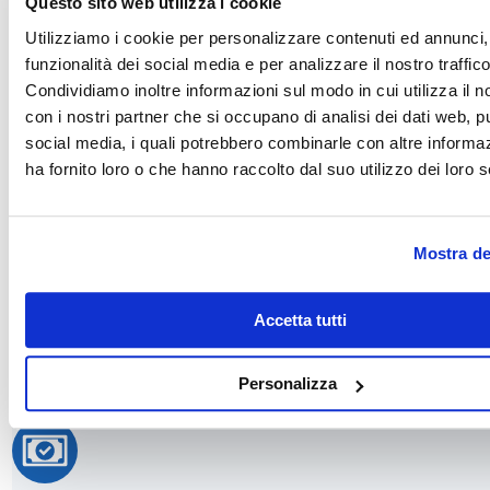
Questo sito web utilizza i cookie
Utilizziamo i cookie per personalizzare contenuti ed annunci, 
funzionalità dei social media e per analizzare il nostro traffico
Condividiamo inoltre informazioni sul modo in cui utilizza il no
con i nostri partner che si occupano di analisi dei dati web, pu
social media, i quali potrebbero combinarle con altre informa
ha fornito loro o che hanno raccolto dal suo utilizzo dei loro s
Spedizione Gratis
24/48 ore lavorative
Mostra de
Accetta tutti
Reso gratuito
Personalizza
entro 30 giorni