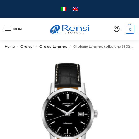
Menu
0
Home
Orologi
Orologi Longines
Orologio Longines collezione 1832 L4825 – 40mm – Acciaio e Pelle
/
/
/