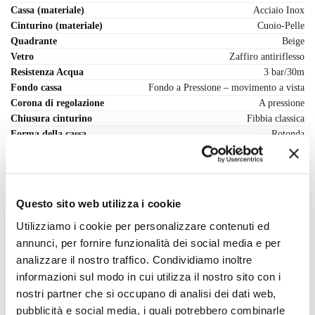
Cassa (materiale)
Acciaio Inox
Cinturino (materiale)
Cuoio-Pelle
Quadrante
Beige
Vetro
Zaffiro antiriflesso
Resistenza Acqua
3 bar/30m
Fondo cassa
Fondo a Pressione – movimento a vista
Corona di regolazione
A pressione
Chiusura cinturino
Fibbia classica
Forma della cassa
Rotonda
Misura Cassa - mm.
40
Spessore Cassa - mm.
10.6
Range cassa - mm
36-40
Peso orologio - g.
—
Questo sito web utilizza i cookie
Scegli il colore preferito
Nero
Utilizziamo i cookie per personalizzare contenuti ed
annunci, per fornire funzionalità dei social media e per
analizzare il nostro traffico. Condividiamo inoltre
Recensioni
informazioni sul modo in cui utilizza il nostro sito con i
Ancora non ci sono recensioni.
nostri partner che si occupano di analisi dei dati web,
Solamente clienti che hanno effettuato l'accesso ed hanno acquistato
pubblicità e social media, i quali potrebbero combinarle