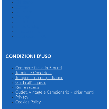
Chi siamo
Contatti
Sicurezza
Copyright
Guide Gioielli
Guide Orologi
Il mio account
Certificazioni RJC
CONDIZIONI D'USO
Comprare facile in 5 punti
Termini e Condizioni
Tempi e costi di spedizione
Guida all’acquisto
Resi e recessi
Outlet, Vintage e Campionario – chiarimenti
Privacy
Cookies Policy