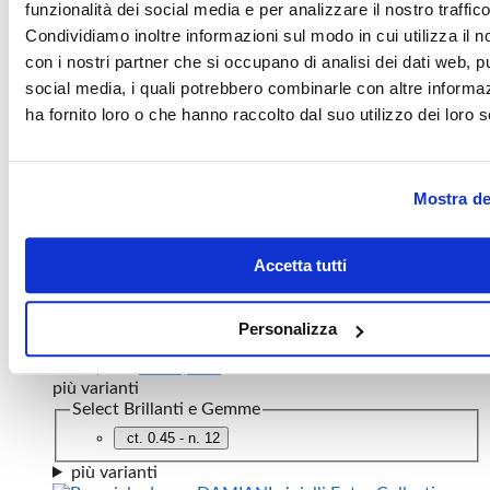
funzionalità dei social media e per analizzare il nostro traffico
COD:
71008CX_XX_G_XXX_043
Categoria:
Gioielli
,
Gioielli
Condividiamo inoltre informazioni sul modo in cui utilizza il no
Fope
Marchio:
Fope
con i nostri partner che si occupano di analisi dei dati web, pu
social media, i quali potrebbero combinarle con altre informa
Prodotti correlati
ha fornito loro o che hanno raccolto dal suo utilizzo dei loro s
Mostra de
Anello bifacciale donna DAMIANI Collezione
Damianissima- Argento 925/000 – Madreperla Bianca e
Onice Nero – n.13
Accetta tutti
Il
Il
398,00
€
239,00
€
prezzo
prezzo
originale
attuale
Anello donna DAMIANI gioielli Solitario con Pavè Oro
era:
è:
Personalizza
Bianco 750/000 (18Kt.) con Diamanti
398,00 €.
239,00 €.
Il
Il
5.295,00
€
3.177,00
€
prezzo
prezzo
più varianti
originale
attuale
Select Brillanti e Gemme
era:
è:
ct. 0.45 - n. 12
5.295,00 €.
3.177,00 €.
più varianti