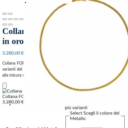
Collana FOPE Collezione Prima
in oro18 kt cm 43
3.280,00
€
Collana FOPE Collezione Prima in oro 18 kt. Disponibile nelle
varianti del oro bianco, oro giallo e oro rose. Il prezzo varia in base
alla misura scelta.
Add
to
Collana FOPE Collezione Prima in oro18 kt cm 43
Cart
3.280,00
€
più varianti
Select Scegli il colore del
Metallo