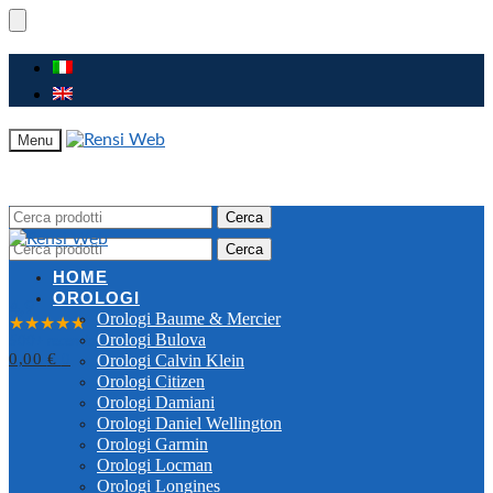
Skip
Skip
to
to
navigation
content
Menu
Cerca:
Cerca
Cerca:
Cerca
HOME
OROLOGI
4,9
Orologi Baume & Mercier
★★★★★
Orologi Bulova
500+ recensioni
0,00
€
0
Orologi Calvin Klein
Orologi Citizen
Orologi Damiani
Orologi Daniel Wellington
Orologi Garmin
Orologi Locman
Orologi Longines