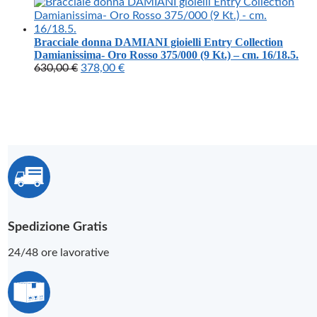
Bracciale donna DAMIANI gioielli Entry Collection
Damianissima- Oro Rosso 375/000 (9 Kt.) – cm. 16/18.5.
Il
Il
630,00
€
378,00
€
prezzo
prezzo
originale
attuale
era:
è:
630,00 €.
378,00 €.
Spedizione Gratis
24/48 ore lavorative