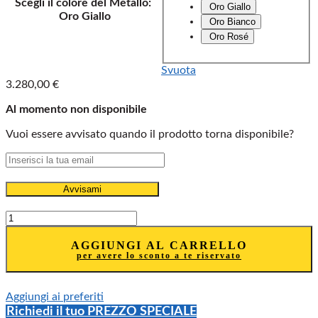
Scegli il colore del Metallo
:
Oro Giallo
Oro Giallo
Oro Bianco
Oro Rosé
Svuota
3.280,00
€
Al momento non disponibile
Vuoi essere avvisato quando il prodotto torna disponibile?
Avvisami
Collana
FOPE
Collezione
AGGIUNGI AL CARRELLO
per avere lo sconto a te riservato
Prima
in
oro18
Aggiungi ai preferiti
kt
cm
Richiedi il tuo PREZZO SPECIALE