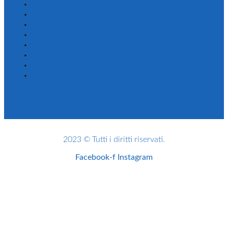
Comprare facile in 5 punti
Termini e Condizioni
Tempi e costi di spedizione
Guida all’acquisto
Resi e recessi
Outlet, Vintage e Campionario – chiarimenti
Privacy
Cookies Policy
2023 © Tutti i diritti riservati.
Facebook-f
Instagram