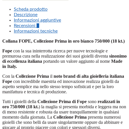
Scheda prodotto
Descrizione
Informazioni aggiuntive
Recensioni
0
Informazioni tecniche
Collana FOPE, Collezione Prima in oro bianco 750/000 (18 kt.)
Fope
con la sua ininterrotta ricerca per nuove tecnologie e
premurosa cura nella realizzazione dei suoi gioielli diventa
sinonimo
di eccellenza italiana
portando un valore aggiunto al nome
Made
in Italy.
Con la
Collezione Prima
il
noto brand di alta gioielleria italiana
Fope
con incredibile maestria ed innovazione realizza gioielli da
aspetto semplice ma nello stesso tempo sofisticati e per la loro
manifattura e tecnica di produzione.
Tutti i gioielli della
Collezione Prima di Fope
sono
realizzati in
oro 750/000 (18 kt.
) la maglia si presenta morbida e leggera ma non
di meno resistente e robusta da usare tranquillamente in qualsiasi
momento dalla giornata. La
Collezione Prima
presenta numerosi
gioielli che sono belli da usare singolarmente oppure da abbinare e
giocare al proprio piacere con colori e spessori diversi.