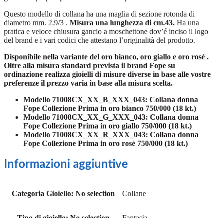
Questo modello di collana ha una maglia di sezione rotonda di
diametro mm. 2.9/3 .
Misura una lunghezza di cm.43.
Ha una
pratica e veloce chiusura gancio a moschettone dov’é inciso il logo
del brand e i vari codici che attestano l’originalità del prodotto.
Disponibile nella variante del oro bianco, oro giallo e oro rosé .
Oltre alla misura standard prevista il brand Fope su
ordinazione realizza gioielli di misure diverse in base alle vostre
preferenze il prezzo varia in base alla misura scelta.
Modello 71008CX_XX_B_XXX_043: Collana donna
Fope Collezione Prima in oro bianco 750/000 (18 kt.)
Modello 71008CX_XX_G_XXX_043: Collana donna
Fope Collezione Prima in oro giallo 750/000 (18 kt.)
Modello 71008CX_XX_R_XXX_043: Collana donna
Fope Collezione Prima in oro rosè 750/000 (18 kt.)
Informazioni aggiuntive
Categoria Gioiello
:
No selection
Collane
Tipo di gioiello
:
No selection
Fantasia